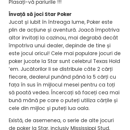
Plasați-vă pariurile !!!
Învață să joci Star Poker
Jucat și iubit în întreaga lume, Poker este
plin de acțiune și aventură. Joacă împotriva
altor invitați la cazinou, mai degrabă decât
împotriva unui dealer, depinde de tine și
este jocul oricui! Cele mai populare jocuri de
poker jucate la Star sunt celebrul Texas Hold
‘em. Jucătorilor li se distribuie câte 2 cărți
fiecare, dealerul punând până la 5 cărți cu
fața în sus în mijlocul mesei pentru ca toți
să poată vedea. Încercați să faceți cea mai
bună mână pe care o puteți utiliza cărțile și
cele din mijloc și puteți lua oala.
Există, de asemenea, o serie de alte jocuri
de poker la Star, inclusiv Mississippi Stud,