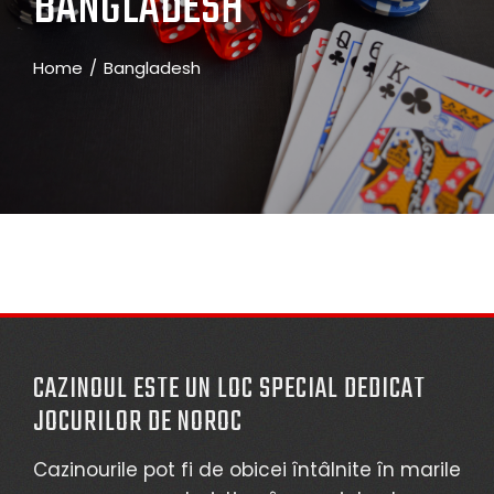
BANGLADESH
Home
Bangladesh
CAZINOUL ESTE UN LOC SPECIAL DEDICAT
JOCURILOR DE NOROC
Cazinourile pot fi de obicei întâlnite în marile