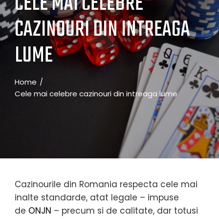
CELE MAI CELEBRE
CAZINOURI DIN INTREAGA
LUME
Home
Cele mai celebre cazinouri din intreaga lume
Cazinourile din Romania respecta cele mai
inalte standarde, atat legale – impuse
de
ONJN
– precum si de calitate, dar totusi