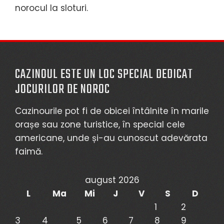
norocul la sloturi.
CAZINOUL ESTE UN LOC SPECIAL DEDICAT
JOCURILOR DE NOROC
Cazinourile pot fi de obicei întâlnite în marile
orașe sau zone turistice, în special cele
americane, unde și-au cunoscut adevărata
faimă.
august 2026
L
Ma
Mi
J
V
S
D
1
2
3
4
5
6
7
8
9