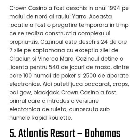
Crown Casino a fost deschis in anul 1994 pe
malul de nord al raului Yarra. Aceasta
locatie a fost o pregatire temporara in timp
ce se realiza constructia complexului
propriu-zis. Cazinoul este deschis 24 de ore
7 zile pe saptamana cu exceptia zilei de
Craciun si Vinerea Mare. Cazinoul detine o
licenta pentru 540 de jocuri de masa, dintre
care 100 numai de poker si 2500 de aparate
electronice. Aici puteti juca baccarat, craps,
pai gow, blackjack. Crown Casino a fost
primul care a introdus o versiune
electornica de ruleta, cunoscuta sub
numele Rapid Roulette.
5. Atlantis Resort – Bahamas