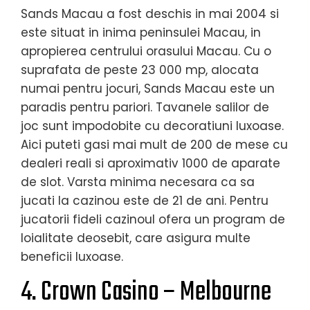
Sands Macau a fost deschis in mai 2004 si
este situat in inima peninsulei Macau, in
apropierea centrului orasului Macau. Cu o
suprafata de peste 23 000 mp, alocata
numai pentru jocuri, Sands Macau este un
paradis pentru pariori. Tavanele salilor de
joc sunt impodobite cu decoratiuni luxoase.
Aici puteti gasi mai mult de 200 de mese cu
dealeri reali si aproximativ 1000 de aparate
de slot. Varsta minima necesara ca sa
jucati la cazinou este de 21 de ani. Pentru
jucatorii fideli cazinoul ofera un program de
loialitate deosebit, care asigura multe
beneficii luxoase.
4. Crown Casino – Melbourne