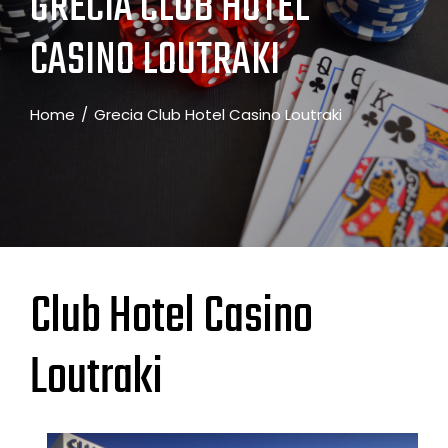
GRECIA CLUB HOTEL
CASINO LOUTRAKI
Home
Grecia Club Hotel Casino Loutraki
Club Hotel Casino
Loutraki