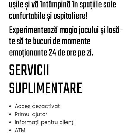
ușile și vă întâmpină în spațiile sale
confortabile și ospitaliere!
Experimentează magia jocului și lasă-
te să te bucuri de momente
emoționante 24 de ore pe zi.
SERVICII
SUPLIMENTARE
Acces dezactivat
Primul ajutor
Informații pentru clienți
ATM