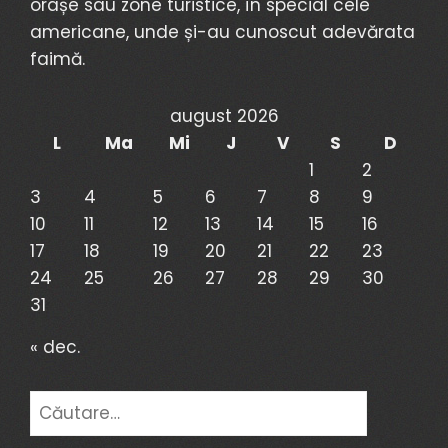
orașe sau zone turistice, în special cele
americane, unde și-au cunoscut adevărata
faimă.
august 2026
L
Ma
Mi
J
V
S
D
1
2
3
4
5
6
7
8
9
10
11
12
13
14
15
16
17
18
19
20
21
22
23
24
25
26
27
28
29
30
31
« dec.
Caută
după: