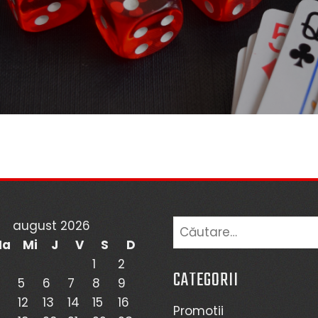
Caută
august 2026
după:
Ma
Mi
J
V
S
D
1
2
CATEGORII
5
6
7
8
9
12
13
14
15
16
Promotii