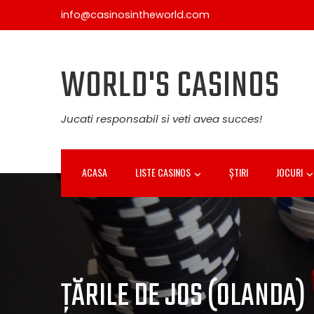
Skip
info@casinosintheworld.com
to
content
WORLD'S CASINOS
Jucati responsabil si veti avea succes!
ACASA
LISTE CASINOS
ȘTIRI
JOCURI
ȚĂRILE DE JOS (OLANDA)