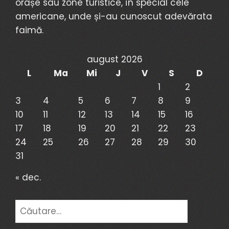
orașe sau zone turistice, în special cele
americane, unde și-au cunoscut adevărata
faimă.
august 2026
L
Ma
Mi
J
V
S
D
1
2
3
4
5
6
7
8
9
10
11
12
13
14
15
16
17
18
19
20
21
22
23
24
25
26
27
28
29
30
31
« dec.
Caută
după: