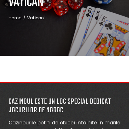
VATICAN
Home
Vatican
CAZINOUL ESTE UN LOC SPECIAL DEDICAT
JOCURILOR DE NOROC
Cazinourile pot fi de obicei întâlnite în marile