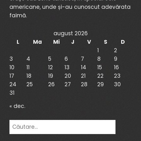
americane, unde și-au cunoscut adevărata
faimă.
august 2026
L
Ma
Mi
J
V
S
D
1
2
3
4
5
6
7
8
9
10
11
12
13
14
15
16
17
18
19
20
21
22
23
24
25
26
27
28
29
30
31
« dec.
Caută
după: