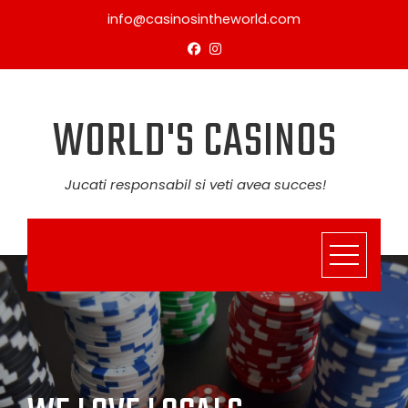
Skip
info@casinosintheworld.com
to
content
WORLD'S CASINOS
Jucati responsabil si veti avea succes!