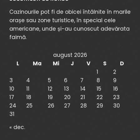
Cazinourile pot fi de obicei întâlnite în marile
orașe sau zone turistice, în special cele
americane, unde și-au cunoscut adevărata
faimă.
august 2026
L
Ma
Mi
J
V
S
D
1
2
3
4
5
6
7
8
9
10
11
12
13
14
15
16
17
18
19
20
21
22
23
24
25
26
27
28
29
30
31
« dec.