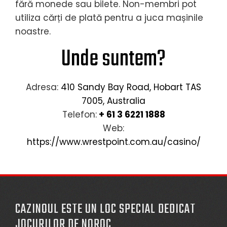
fără monede sau bilete. Non-membri pot
utiliza cărți de plată pentru a juca mașinile
noastre.
Unde suntem?
Adresa:
410 Sandy Bay Road, Hobart TAS
7005, Australia
Telefon:
+ 61 3 6221 1888
Web:
https://www.wrestpoint.com.au/casino/
CAZINOUL ESTE UN LOC SPECIAL DEDICAT
JOCURILOR DE NOROC