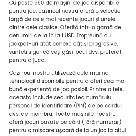
Cu peste 650 de mașini de joc disponibile
pentru joc, cazinoul nostru oferă o selecție
largă de cele mai recente jocuri și unele
dintre cele clasice. Oferită într-o gamă de
denumiri de la 1c la 1 USD, împreună cu
jackpot-uri atât conexe cât și progresive,
sunteți sigur că veți găsi jocul dvs. preferat
pentru a juca.
Cazinoul nostru utilizează cele mai noi
tehnologii disponibile pentru a oferi cea mai
bună experiență de joc posibil. Printre altele,
aceasta include securitatea numărului
personal de identificare (PIN) de pe cardul
dvs. de membru. Toate mașinile noastre
oferă jocuri bazate pe cărți (fără numerar)
pentru o mișcare ușoară de la un joc la altul