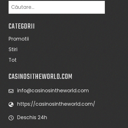
Caută
după:
CATEGORII
Promotii
Stiri
Tot
CASINOSITHEWORLD.COM
info@casinosintheworld.com
https://casinosintheworld.com/
Deschis 24h